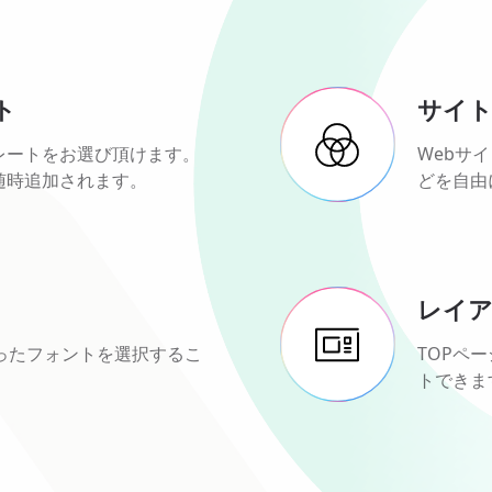
ト
サイト
レートをお選び頂けます。
Webサ
随時追加されます。
どを自由
レイ
合ったフォントを選択するこ
TOPペ
トできま