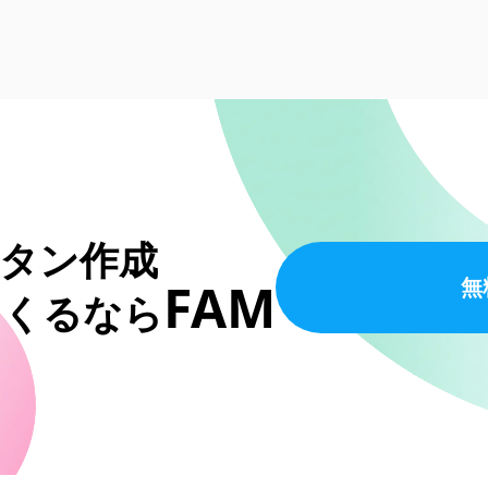
タン作成
無
FAM
つくるなら