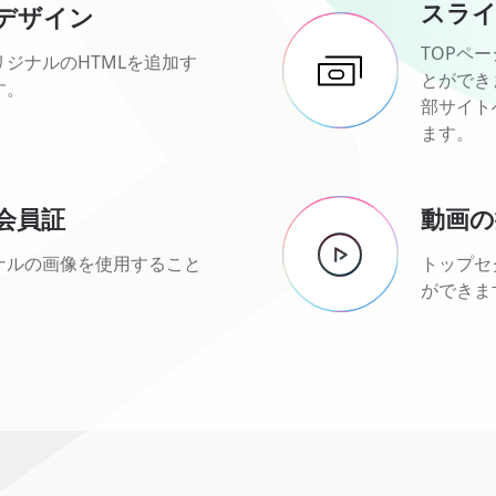
スラ
デザイン
TOPペ
リジナルのHTMLを追加す
とができ
す。
部サイト
ます。
会員証
動画の
ナルの画像を使用すること
トップセ
ができま