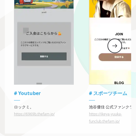
#
Youtuber
#
スポーツチーム
ロックミ。
https://6969b.thefam.jp/
https://ikeya-yuuka-
funclub.thefam.jp/